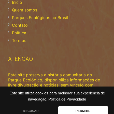
Início
Quem somos
Parques Ecológicos no Brasil
Contato
Política
Termos
ATENÇÃO
Este site preserva a história comunitária do
Parque Ecológico, disponibiliza informações de
livre divulgação e notícias, sem vínculo com
prefeitura ou concessionária . Não nos
Este site utiliza cookies para melhorar sua experiência de
responsabilizamos por alterações de horários,
navegação.
Politica de Privacidade
datas, valores, etc. Dúvidas, confirme por telefone
do parque ou nas redes sociais oficiais.
RECUSAR
PERMITIR