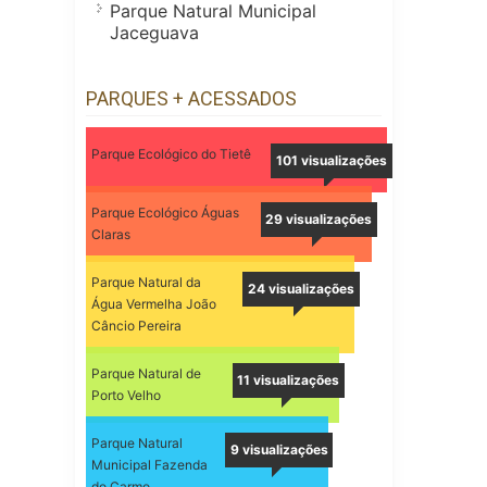
Parque Natural Municipal
Jaceguava
PARQUES + ACESSADOS
Parque Ecológico do Tietê
101 visualizações
Parque Ecológico Águas
29 visualizações
Claras
Parque Natural da
24 visualizações
Água Vermelha João
Câncio Pereira
Parque Natural de
11 visualizações
Porto Velho
Parque Natural
9 visualizações
Municipal Fazenda
do Carmo