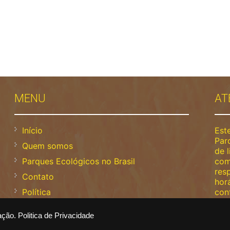
MENU
AT
Início
Este
Par
Quem somos
de l
Parques Ecológicos no Brasil
com
res
Contato
horá
Política
con
rede
Termos
ação.
Politica de Privacidade