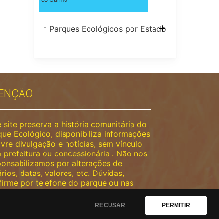
Parques Ecológicos por Estado
ENÇÃO
 site preserva a história comunitária do
que Ecológico, disponibiliza informações
ivre divulgação e notícias, sem vínculo
 prefeitura ou concessionária . Não nos
ponsabilizamos por alterações de
rios, datas, valores, etc. Dúvidas,
firme por telefone do parque ou nas
s sociais oficiais.
RECUSAR
PERMITIR