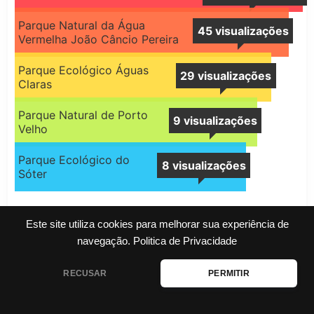
Parque Natural da Água
45 visualizações
Vermelha João Câncio Pereira
Parque Ecológico Águas
29 visualizações
Claras
Parque Natural de Porto
9 visualizações
Velho
Parque Ecológico do
8 visualizações
Sóter
Parques Ecológicos por Estado
Este site utiliza cookies para melhorar sua experiência de
navegação.
Politica de Privacidade
RECUSAR
PERMITIR
PARQUE ECOLÓGICO