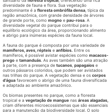
santuário da
floresta tropical
, oferecendo uma rica
diversidade de fauna e flora. Sua vegetação
predominante é a
floresta ombrófila densa
, típica da
região amazônica, com grande densidade de árvores
de grande porte, como
mogno
e
pau-rosa
. A
diversidade vegetal do parque contribui para o
equilíbrio ecológico da área, proporcionando alimento
e abrigo para inúmeras espécies da fauna local.
A fauna do parque é composta por uma variedade de
mamíferos, aves, répteis
e
anfíbios.
Entre os
mamíferos, é possível avistar espécies como
macacos-
prego
e
tamanduás
. As aves também são uma atração
à parte, com a presença de
tucanos
,
papagaios
e
outros pássaros coloridos, que podem ser avistados
nas trilhas do parque. A vegetação densa e os
corpos
d’água
favorecem o abrigo de uma fauna diversificada
e adaptada ao ambiente amazônico.
Os biomas presentes no parque, como a floresta
tropical e a
vegetação de mangue
nas
áreas alagadas,
criam diferentes microecossistemas que são essenciais
para a manutenção da biodiversidade local. O solo