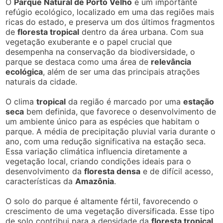
O
Parque Natural de Porto Velho
é um importante
refúgio ecológico, localizado em uma das regiões mais
ricas do estado, e preserva um dos últimos fragmentos
de
floresta tropical
dentro da área urbana. Com sua
vegetação exuberante e o papel crucial que
desempenha na conservação da biodiversidade, o
parque se destaca como uma área de
relevância
ecológica
, além de ser uma das principais atrações
naturais da cidade.
O clima
tropical
da região é marcado por uma
estação
seca
bem definida, que favorece o desenvolvimento de
um ambiente único para as espécies que habitam o
parque. A média de precipitação pluvial varia durante o
ano, com uma redução significativa na estação seca.
Essa variação climática influencia diretamente a
vegetação local, criando condições ideais para o
desenvolvimento da
floresta densa
e de difícil acesso,
características da
Amazônia
.
O solo do parque é altamente fértil, favorecendo o
crescimento de uma vegetação diversificada. Esse tipo
de solo contribui para a densidade da
floresta tropical