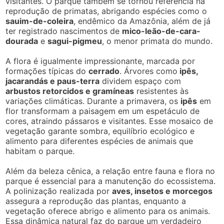
visitantes. O parque também se tornou referência na
reprodução de primatas, abrigando espécies como o
sauim-de-coleira
, endêmico da Amazônia, além de já
ter registrado nascimentos de
mico-leão-de-cara-
dourada
e
sagui-pigmeu
, o menor primata do mundo.
A flora é igualmente impressionante, marcada por
formações típicas do
cerrado
. Árvores como
ipês,
jacarandás e paus-terra
dividem espaço com
arbustos retorcidos e gramíneas
resistentes às
variações climáticas. Durante a primavera, os
ipês
em
flor transformam a paisagem em um espetáculo de
cores, atraindo pássaros e visitantes. Esse mosaico de
vegetação garante sombra, equilíbrio ecológico e
alimento para diferentes espécies de animais que
habitam o parque.
Além da beleza cênica, a relação entre fauna e flora no
parque é essencial para a manutenção do ecossistema.
A polinização realizada por
aves, insetos e morcegos
assegura a reprodução das plantas, enquanto a
vegetação oferece abrigo e alimento para os animais.
Essa dinâmica natural faz do parque um verdadeiro