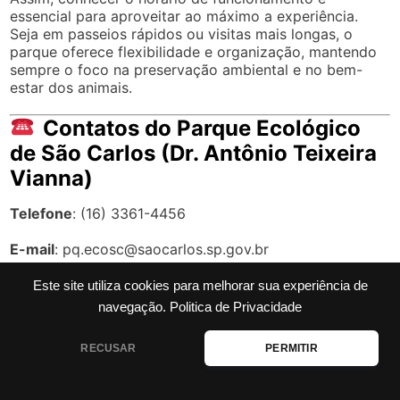
essencial para aproveitar ao máximo a experiência.
Seja em passeios rápidos ou visitas mais longas, o
parque oferece flexibilidade e organização, mantendo
sempre o foco na preservação ambiental e no bem-
estar dos animais.
Contatos do Parque Ecológico
de São Carlos (Dr. Antônio Teixeira
Vianna)
Telefone
: (16) 3361-4456
E-mail
:
pq.ecosc@saocarlos.sp.gov.br
Endereço do Parque Ecológico
Este site utiliza cookies para melhorar sua experiência de
navegação.
Politica de Privacidade
de São Carlos (Dr. Antônio Teixeira
Vianna)
RECUSAR
PERMITIR
Estrada Municipal Guilherme Scatena, Km 2, s/n –
Espraiado, São Carlos – SP, Cep: 13566-434