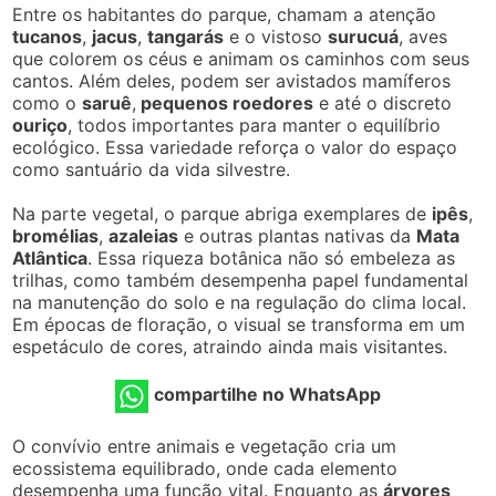
Entre os habitantes do parque, chamam a atenção
tucanos
,
jacus
,
tangarás
e o vistoso
surucuá
, aves
que colorem os céus e animam os caminhos com seus
cantos. Além deles, podem ser avistados mamíferos
como o
saruê
,
pequenos roedores
e até o discreto
ouriço
, todos importantes para manter o equilíbrio
ecológico. Essa variedade reforça o valor do espaço
como santuário da vida silvestre.
Na parte vegetal, o parque abriga exemplares de
ipês
,
bromélias
,
azaleias
e outras plantas nativas da
Mata
Atlântica
. Essa riqueza botânica não só embeleza as
trilhas, como também desempenha papel fundamental
na manutenção do solo e na regulação do clima local.
Em épocas de floração, o visual se transforma em um
espetáculo de cores, atraindo ainda mais visitantes.
compartilhe no WhatsApp
O convívio entre animais e vegetação cria um
ecossistema equilibrado, onde cada elemento
desempenha uma função vital. Enquanto as
árvores