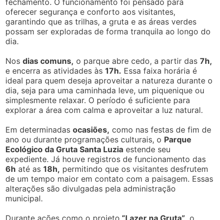
fechamento. O funcionamento foi pensado para
oferecer segurança e conforto aos visitantes,
garantindo que as trilhas, a gruta e as áreas verdes
possam ser exploradas de forma tranquila ao longo do
dia.
Nos
dias comuns,
o parque abre cedo, a partir das
7h,
e encerra as atividades às
17h.
Essa faixa horária é
ideal para quem deseja aproveitar a natureza durante o
dia, seja para uma caminhada leve, um piquenique ou
simplesmente relaxar. O período é suficiente para
explorar a área com calma e aproveitar a luz natural.
Em determinadas
ocasiões,
como nas festas de fim de
ano ou durante programações culturais, o
Parque
Ecológico da Gruta Santa Luzia
estende seu
expediente. Já houve registros de funcionamento das
6h
até as
18h,
permitindo que os visitantes desfrutem
de um tempo maior em contato com a paisagem. Essas
alterações são divulgadas pela administração
municipal.
Durante ações como o projeto
“Lazer na Gruta”
, o