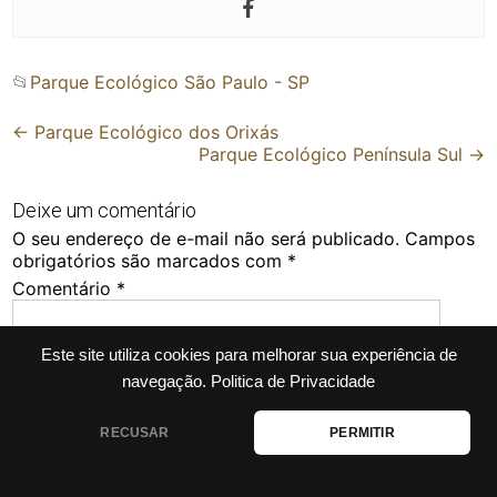
📂
Parque Ecológico São Paulo - SP
Post
←
Parque Ecológico dos Orixás
Parque Ecológico Península Sul
→
navigation
Deixe um comentário
O seu endereço de e-mail não será publicado.
Campos
obrigatórios são marcados com
*
Comentário
*
Este site utiliza cookies para melhorar sua experiência de
navegação.
Politica de Privacidade
RECUSAR
PERMITIR
Nome
*