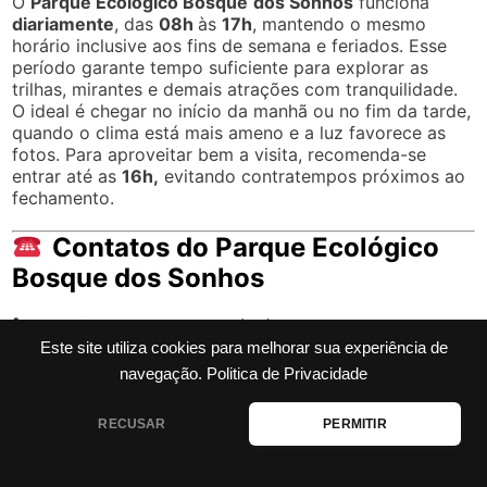
O
Parque Ecológico Bosque
dos Sonhos
funciona
diariamente
, das
08h
às
17h
, mantendo o mesmo
horário inclusive aos fins de semana e feriados. Esse
período garante tempo suficiente para explorar as
trilhas, mirantes e demais atrações com tranquilidade.
O ideal é chegar no início da manhã ou no fim da tarde,
quando o clima está mais ameno e a luz favorece as
fotos. Para aproveitar bem a visita, recomenda-se
entrar até as
16h,
evitando contratempos próximos ao
fechamento.
Contatos do Parque Ecológico
Bosque dos Sonhos
Telefone e WhatsApp:
(83) 99864-5073
Este site utiliza cookies para melhorar sua experiência de
Telefone:
(83) 3218‑9850
navegação.
Politica de Privacidade
E‑mail:
secretariadeturismo.jp@gmail.com
RECUSAR
PERMITIR
Endereço do Parque Ecológico