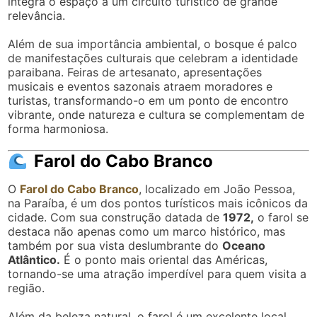
integra o espaço a um circuito turístico de grande
relevância.
Além de sua importância ambiental, o bosque é palco
de manifestações culturais que celebram a identidade
paraibana. Feiras de artesanato, apresentações
musicais e eventos sazonais atraem moradores e
turistas, transformando-o em um ponto de encontro
vibrante, onde natureza e cultura se complementam de
forma harmoniosa.
Farol do Cabo Branco
O
Farol do Cabo Branco
, localizado em João Pessoa,
na Paraíba, é um dos pontos turísticos mais icônicos da
cidade. Com sua construção datada de
1972,
o farol se
destaca não apenas como um marco histórico, mas
também por sua vista deslumbrante do
Oceano
Atlântico.
É o ponto mais oriental das Américas,
tornando-se uma atração imperdível para quem visita a
região.
Além da beleza natural, o farol é um excelente local