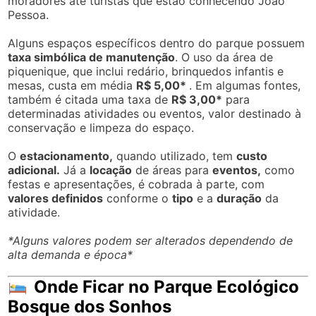
moradores até turistas que estão conhecendo João
Pessoa.
Alguns espaços específicos dentro do parque possuem
taxa simbólica de manutenção
. O uso da área de
piquenique, que inclui redário, brinquedos infantis e
mesas, custa em média
R$ 5,00*
. Em algumas fontes,
também é citada uma taxa de
R$ 3,00*
para
determinadas atividades ou eventos, valor destinado à
conservação e limpeza do espaço.
O
estacionamento,
quando utilizado, tem
custo
adicional.
Já a
locação
de áreas para
eventos,
como
festas e apresentações, é cobrada à parte, com
valores definidos
conforme o
tipo
e a
duração
da
atividade.
*Alguns valores podem ser alterados dependendo de
alta demanda e época*
Onde Ficar no Parque Ecológico
Bosque dos Sonhos