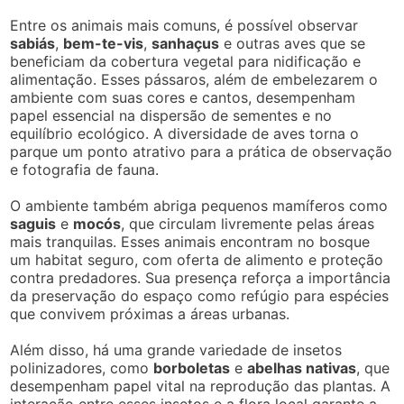
Entre os animais mais comuns, é possível observar
sabiás
,
bem-te-vis
,
sanhaçus
e outras aves que se
beneficiam da cobertura vegetal para nidificação e
alimentação. Esses pássaros, além de embelezarem o
ambiente com suas cores e cantos, desempenham
papel essencial na dispersão de sementes e no
equilíbrio ecológico. A diversidade de aves torna o
parque um ponto atrativo para a prática de observação
e fotografia de fauna.
O ambiente também abriga pequenos mamíferos como
saguis
e
mocós
, que circulam livremente pelas áreas
mais tranquilas. Esses animais encontram no bosque
um habitat seguro, com oferta de alimento e proteção
contra predadores. Sua presença reforça a importância
da preservação do espaço como refúgio para espécies
que convivem próximas a áreas urbanas.
Além disso, há uma grande variedade de insetos
polinizadores, como
borboletas
e
abelhas nativas
, que
desempenham papel vital na reprodução das plantas. A
interação entre esses insetos e a flora local garante a