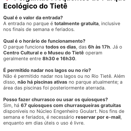
Leandro Ferreira
Parque Ecológico São Paulo - SP
Post
←
Parque Ecológico do Perequê
Parque Ecológico Pampulha
→
navigation
Deixe um comentário
O seu endereço de e-mail não será publicado.
Campos
obrigatórios são marcados com
*