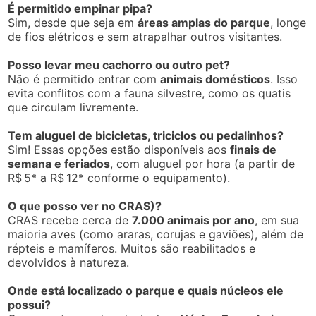
Comentário
*
Nome
*
E-mail
*
Site
Salvar meus dados neste navegador para a próxima
vez que eu comentar.