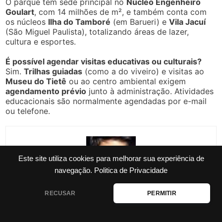
Pesquisar
por:
✉ RECEBA POR E-MAIL
Últimos Posts
Parque Ecológico Educativo Dr. Joaquim de
Paula Ribeiro
10 Parques Ecológicos Municipais para Visitar
Este site utiliza cookies para melhorar sua experiência de
Farol do Cabo Branco
navegação.
Politica de Privacidade
Parque Natural Municipal Nascentes de
Paranapiacaba
RECUSAR
PERMITIR
Parque Natural Municipal Jaceguava