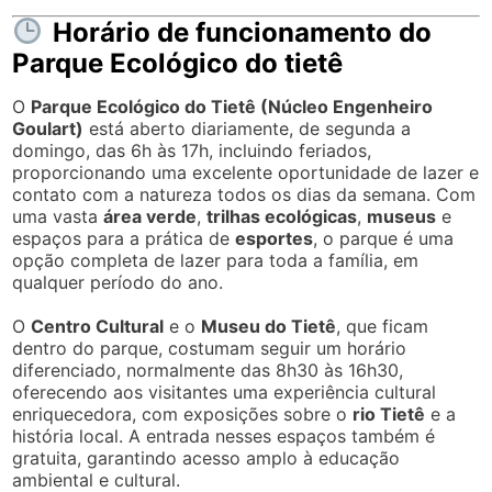
Não é permitido nadar nos lagos ou no Rio Tietê. Além
disso,
não há piscinas ativas
no parque atualmente; a
área das piscinas foi posteriormente aterrada.
Posso fazer churrasco ou usar os quiosques?
Sim, há
67 quiosques com churrasqueiras gratuitas
disponíveis no Núcleo Engenheiro Goulart. Nos fins de
semana e feriados, é necessário
reservar por e-mail
,
enquanto em dias úteis o uso é livre.
É permitido empinar pipa?
Sim, desde que seja em
áreas amplas do parque
, longe
de fios elétricos e sem atrapalhar outros visitantes.
Posso levar meu cachorro ou outro pet?
Não é permitido entrar com
animais domésticos
. Isso
evita conflitos com a fauna silvestre, como os quatis
que circulam livremente.
Tem aluguel de bicicletas, triciclos ou pedalinhos?
Sim! Essas opções estão disponíveis aos
finais de
semana e feriados
, com aluguel por hora (a partir de
R$ 5* a R$ 12* conforme o equipamento).