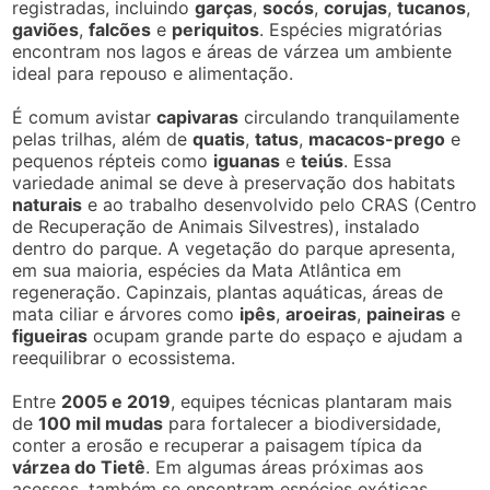
registradas, incluindo
garças
,
socós
,
corujas
,
tucanos
,
gaviões
,
falcões
e
periquitos
. Espécies migratórias
encontram nos lagos e áreas de várzea um ambiente
ideal para repouso e alimentação.
É comum avistar
capivaras
circulando tranquilamente
pelas trilhas, além de
quatis
,
tatus
,
macacos-prego
e
pequenos répteis como
iguanas
e
teiús
. Essa
variedade animal se deve à preservação dos habitats
naturais
e ao trabalho desenvolvido pelo CRAS (Centro
de Recuperação de Animais Silvestres), instalado
dentro do parque. A vegetação do parque apresenta,
em sua maioria, espécies da Mata Atlântica em
regeneração. Capinzais, plantas aquáticas, áreas de
mata ciliar e árvores como
ipês
,
aroeiras
,
paineiras
e
figueiras
ocupam grande parte do espaço e ajudam a
reequilibrar o ecossistema.
Entre
2005 e 2019
, equipes técnicas plantaram mais
de
100 mil mudas
para fortalecer a biodiversidade,
conter a erosão e recuperar a paisagem típica da
várzea do Tietê
. Em algumas áreas próximas aos
acessos, também se encontram espécies exóticas