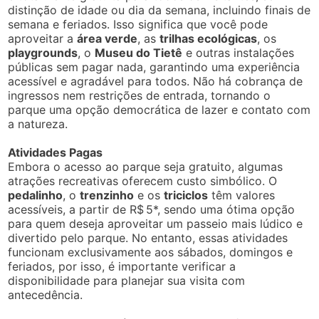
→
Summit Hotel Monaco Guarulhos
.
Aproximadamente 2,9 km do parque, com nota ~8,1/10.
Ambiente moderno e bem localizado, costuma
trabalhar com tarifas competitivas.
→
Hampton by Hilton Guarulhos Airport.
Um pouco mais distante (cerca de 3 km), nota ~8,4/10.
Excelente estrutura e avaliação entre viajantes, com
café da manhã incluso.
→
Ibis Budget Guarulhos Aeroporto.
Ideal para estadias econômicas, nota ~8,8/10.
Localizado a cerca de 2,9 km, oferece café da manhã
básico e Wi‑Fi gratuito
Mapa Parque Ecológico do Tietê