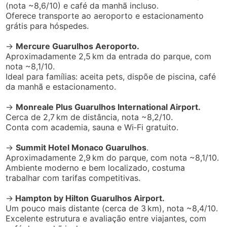
O
Centro Cultural
e o
Museu do Tietê
, que ficam
dentro do parque, costumam seguir um horário
diferenciado, normalmente das 8h30 às 16h30,
oferecendo aos visitantes uma experiência cultural
enriquecedora, com exposições sobre o
rio Tietê
e a
história local. A entrada nesses espaços também é
gratuita, garantindo acesso amplo à educação
ambiental e cultural.
Contatos – Parque Ecológico do
Tietê
Telefone
: (11) 2823‑2250
Reservas e atendimento
:
pet@sp.gov.br
Ouvidoria:
ouvidoria@daee.sp.gov.br
Museu do Tietê:
(11) 2958‑1477 / 2958‑1482