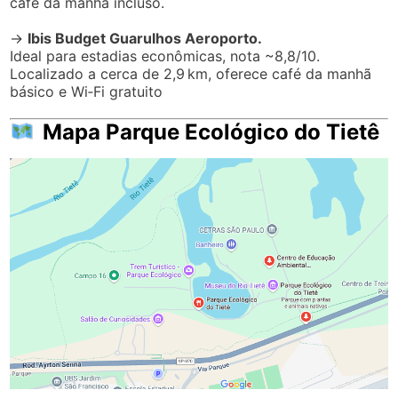
Site informativo:
www.parqueecologicodotiete.com.br
Endereço do Parque Ecológico
do tietê
Via Parque, 8055 – Vila Santo Henrique, São Paulo – SP,
Cep: 03719-000
Perguntas Frequentes do Parque
Ecológico do Tietê
Qual é o valor da entrada?
A entrada no parque é
totalmente gratuita
, inclusive
nos finais de semana e feriados.
Qual é o horário de funcionamento?
O parque funciona
todos os dias
, das
6h às 17h
. Já o
Centro Cultural e o Museu do Tietê
operam
geralmente entre
8h30 e 16h30
.
É permitido nadar nos lagos ou no rio?