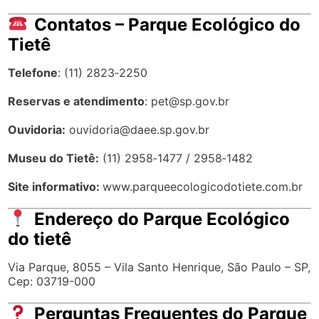
O que posso ver no CRAS)?
CRAS recebe cerca de
7.000 animais por ano
, em sua
maioria aves (como araras, corujas e gaviões), além de
répteis e mamíferos. Muitos são reabilitados e
devolvidos à natureza.
Onde está localizado o parque e quais núcleos ele
possui?
O parque tem sede principal no
Núcleo Engenheiro
Goulart
, com 14 milhões de m², e também conta com
os núcleos
Ilha do Tamboré
(em Barueri) e
Vila Jacuí
(São Miguel Paulista), totalizando áreas de lazer,
cultura e esportes.
É possível agendar visitas educativas ou culturais?
Sim.
Trilhas guiadas
(como a do viveiro) e visitas ao
Museu do Tietê
ou ao centro ambiental exigem
agendamento prévio
junto à administração. Atividades
educacionais são normalmente agendadas por e-mail
ou telefone.