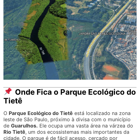
ônibus até o parque.
compartilhe no WhatsApp
Ingressos Parque Ecológico do
Tietê
Entrada no parque
é totalmente gratuita para todos os visitantes, sem
distinção de idade ou dia da semana, incluindo finais de
semana e feriados. Isso significa que você pode
aproveitar a
área verde
, as
trilhas ecológicas
, os
playgrounds
, o
Museu do Tietê
e outras instalações
públicas sem pagar nada, garantindo uma experiência
acessível e agradável para todos. Não há cobrança de
ingressos nem restrições de entrada, tornando o
parque uma opção democrática de lazer e contato com
a natureza.
Atividades Pagas
Embora o acesso ao parque seja gratuito, algumas
atrações recreativas oferecem custo simbólico. O