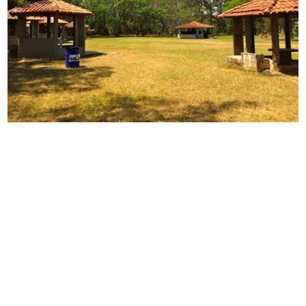
Onde Fica o Parque Ecológico do
Tietê
O
Parque Ecológico do Tietê
está localizado na zona
leste de São Paulo, próximo à divisa com o município
de
Guarulhos.
Ele ocupa uma vasta área na várzea do
Rio Tietê
, um dos ecossistemas mais importantes da
cidade. O parque é de fácil acesso, cercado por
importantes vias de transporte público e rodoviárias,
tornando-o uma opção ideal tanto para quem mora na
capital paulista quanto para visitantes das cidades
vizinhas.
Como Chegar no Parque
Ecológico do Tietê
O Parque Ecológico do Tietê é uma excelente opção
para quem busca contato com a natureza e lazer ao ar
livre, e sua localização estratégica torna o acesso fácil
tanto para os moradores da zona leste de São Paulo