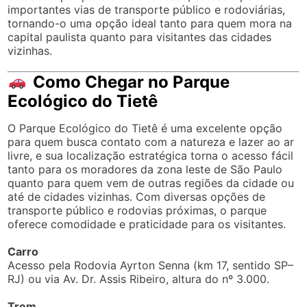
pedalinho
, o
trenzinho
e os
triciclos
têm valores
acessíveis, a partir de R$ 5*, sendo uma ótima opção
para quem deseja aproveitar um passeio mais lúdico e
divertido pelo parque. No entanto, essas atividades
funcionam exclusivamente aos sábados, domingos e
feriados, por isso, é importante verificar a
disponibilidade para planejar sua visita com
antecedência.
Recomenda-se também consultar o site oficial do
parque ou a prefeitura para obter informações
atualizadas sobre horários, eventuais taxas extras
durante períodos de alta demanda e opções de
visitas
guiadas
que podem ser oferecidas durante o ano. Isso
é especialmente útil para quem deseja fazer um
passeio mais completo, com informações detalhadas
sobre a fauna e flora local.
Onde Ficar no Parque Ecológico
do Tietê