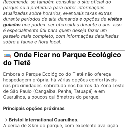
Horário de funcionamento do
Parque Ecológico do tietê
O
Parque Ecológico do Tietê (Núcleo Engenheiro
Goulart)
está aberto diariamente, de segunda a
domingo, das 6h às 17h, incluindo feriados,
proporcionando uma excelente oportunidade de lazer e
contato com a natureza todos os dias da semana. Com
uma vasta
área verde
,
trilhas ecológicas
,
museus
e
espaços para a prática de
esportes
, o parque é uma
opção completa de lazer para toda a família, em
qualquer período do ano.