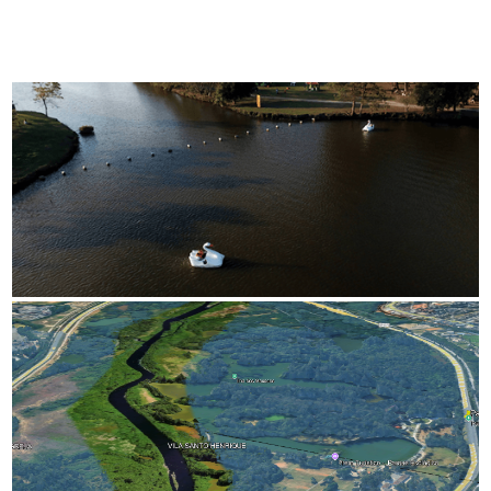
quanto para quem vem de outras regiões da cidade ou
até de cidades vizinhas. Com diversas opções de
transporte público e rodovias próximas, o parque
oferece comodidade e praticidade para os visitantes.
Carro
Acesso pela Rodovia Ayrton Senna (km 17, sentido SP–
RJ) ou via Av. Dr. Assis Ribeiro, altura do nº 3.000.
Trem
Desçam na Estação Engenheiro Goulart (Linhas
12‑Safira e 13‑Jade), caminhando cerca de
1 km
até o
portão principal.
Ônibus
Várias linhas atendem a região, como
2762‑10
(Metrô
Tatuapé–Ermelino Matarazzo),
2041‑10
(Terminal
Penha–Vila Nova Sílvia), entre outras. Consulte o site
da
SPTrans
para mais detalhes.
Metrô
Mais distante, mas possível:
Estação Penha
, seguida de